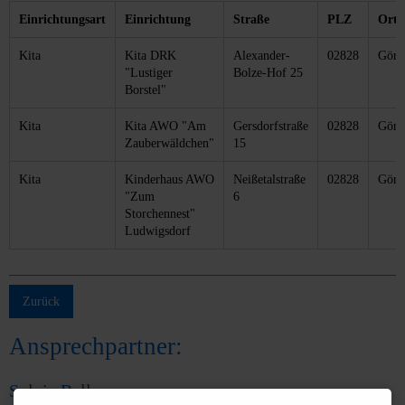
Einrichtungsart
Einrichtung
Straße
PLZ
Ort
Kita
Kita DRK
Alexander-
02828
Görli
"Lustiger
Bolze-Hof 25
Borstel"
Kita
Kita AWO "Am
Gersdorfstraße
02828
Görli
Zauberwäldchen"
15
Kita
Kinderhaus AWO
Neißetalstraße
02828
Görli
"Zum
6
Storchennest"
Ludwigsdorf
Zurück
Ansprechpartner:
Sylvia Bellmann