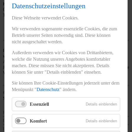
Koordinatorin/ Bearbeitung Förderrichtlinie/ Fortbildung und
Datenschutzeinstellungen
Öffentlichkeitsarbeit
Telefon: 0351 8066-332 E-Mail:
info@lagz-sachsen.de
Diese Webseite verwendet Cookies.
Wir verwenden sogenannte essenzielle Cookies, die zum
Betrieb unserer Seiten notwendig sind. Diese können
nicht ausgeschaltet werden.
In den Regionen vor Ort arbeiten die Arbeitskreise Jugendzahnpflege. Sie
Außerdem verwenden wir Cookies von Drittanbietern,
verantworten die Umsetzung der Gruppenprophylaxe. Mitglieder der
welche die Nutzung unseres Angebotes komfortabler
Arbeitskreise sind LAGZ- Patenschaftszahnärzte, der Kinder- und
machen. Diese müssen Sie nicht akzeptieren. Details
Jugendzahnärztliche Dienst, Vertreter der gesetzlichen Krankenkassen sowie
können Sie unter "Details einblenden" einsehen.
Vertreter der Jugendämter und Bildungsagenturen.
Sie können Ihre Cookie-Einstellungen jederzeit unter dem
Menüpunkt "
Datenschutz
" ändern.
© 2026 Landesarbeitsgemeinschaft für Jugendzahnpflege des Freistaates
Sachsen e.V.
Essenziell
Details einblenden
Presse
Downloads
Komfort
Details einblenden
Impressum