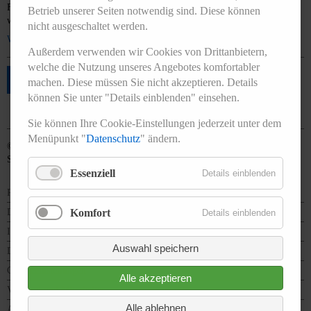
Fluoride sind weltweit sehr gründlich untersucht. In zahlreichen Studien
Betrieb unserer Seiten notwendig sind. Diese können
wurde die kariesprophylaktische Wirksamkeit von Zahnpasten mit …
nicht ausgeschaltet werden.
Weiterlesen …
Außerdem verwenden wir Cookies von Drittanbietern,
welche die Nutzung unseres Angebotes komfortabler
4
5
6
7
8
9
10
machen. Diese müssen Sie nicht akzeptieren. Details
können Sie unter "Details einblenden" einsehen.
Sie können Ihre Cookie-Einstellungen jederzeit unter dem
Menüpunkt "
Datenschutz
" ändern.
© 2026 Landesarbeitsgemeinschaft für Jugendzahnpflege des Freistaates
Sachsen e.V.
Essenziell
Details einblenden
Presse
Downloads
Komfort
Details einblenden
Impressum
Auswahl speichern
Datenschutz
Cookieeinstellungen
Alle akzeptieren
Vorstand und Mitarbeiter
Alle ablehnen
Arbeitskreise