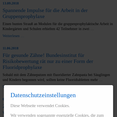
13.09.2018
Spannende Impulse für die Arbeit in der
Gruppenprophylaxe
Einen bunten Strauß an Modulen für die gruppenprophylaktische Arbeit in
Kindergärten und Schulen erhielten 42 Teilnehmer in zwei …
Weiterlesen …
11.06.2018
Für gesunde Zähne! Bundesinstitut für
Risikobewertung rät nur zu einer Form der
Fluoridprophylaxe
Sobald mit dem Zähneputzen mit fluoridierter Zahnpasta bei Säuglingen
und Kindern begonnen wird, sollten keine Fluoridtabletten mehr …
Weiterlesen …
Datenschutzeinstellungen
07.02.2018
Zahnpflegeprodukte mit Fluoriden sind sicher und
Diese Webseite verwendet Cookies.
wirksam gegen Karies
Wir verwenden sogenannte essenzielle Cookies, die zum