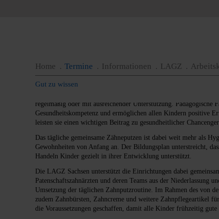
Mundgesundheit von Kindern is
11.05.2026
Gesunde Zähne sind ein wichtiger Teil von Gesundheit, Wohlbefi
Home
Termine
Informationen
LAGZ
Arbeits
Bildungsplan
beschreibt „Körper, Bewegung und Gesundheit“ als 
Fachkräfte, Kinder in ihrer Entwicklung aktiv zu begleiten.
Gut zu wissen
Gerade bei der Mundgesundheit kommt Kindertageseinrichtungen e
regelmäßig oder mit ausreichender Unterstützung. Pädagogische Fa
Gesundheitskompetenz und ermöglichen allen Kindern positive Er
leisten sie einen wichtigen Beitrag zu gesundheitlicher Chancenger
Das tägliche gemeinsame Zähneputzen ist dabei weit mehr als Hygi
Gewohnheiten von Anfang an. Der Bildungsplan unterstreicht, d
Handeln Kinder gezielt in ihrer Entwicklung unterstützt.
Die LAGZ Sachsen unterstützt die Einrichtungen dabei gemeinsam
Patenschaftszahnärzten und deren Teams aus der Niederlassung und
Umsetzung der täglichen Zahnputzroutine. Im Rahmen des von de
zudem Zahnbürsten, Zahncreme und weitere Zahnpflegeartikel für 
die Voraussetzungen geschaffen, damit alle Kinder frühzeitig gu