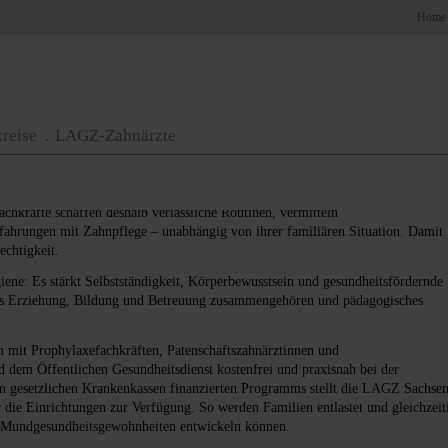
t Bildungsauftrag
Home
nden und Chancengerechtigkeit. Der überarbeitete
Sächsische Erziehungs- und
kreise
LAGZ-Zahnärzte
zentralen Bildungsbereich und betont die Verantwortung pädagogischer
ine wichtige Rolle zu. Denn nicht alle Kinder erleben Zahnpflege zuhause
chkräfte schaffen deshalb verlässliche Routinen, vermitteln
fahrungen mit Zahnpflege – unabhängig von ihrer familiären Situation. Damit
echtigkeit.
ene: Es stärkt Selbstständigkeit, Körperbewusstsein und gesundheitsfördernde
ass Erziehung, Bildung und Betreuung zusammengehören und pädagogisches
 mit Prophylaxefachkräften, Patenschaftszahnärztinnen und
 dem Öffentlichen Gesundheitsdienst kostenfrei und praxisnah bei der
n gesetzlichen Krankenkassen finanzierten Programms stellt die LAGZ Sachse
die Einrichtungen zur Verfügung. So werden Familien entlastet und gleichzeit
te Mundgesundheitsgewohnheiten entwickeln können.