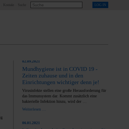
LOG IN
Kontakt
Suche
24.01.2022
Kreativwettbewerb “ Bis(s) ich alt
bin“ für die 5. und 6. Klasse
Die LAGZ Sachsen lädt alle Schülerinnen und
Schüler der Klassen 5 und 6 im Freistaat Sachsen
zur Teilnahme am Kreativwettbewerb "Bis(s) …
Weiterlesen …
02.09.2021
Mundhygiene ist in COVID 19 -
Zeiten zuhause und in den
Einrichtungen wichtiger denn je!
Virusinfekte stellen eine große Herausforderung für
das Immunsystem dar. Kommt zusätzlich eine
bakterielle Infektion hinzu, wird der …
Weiterlesen …
n
ig
06.01.2021