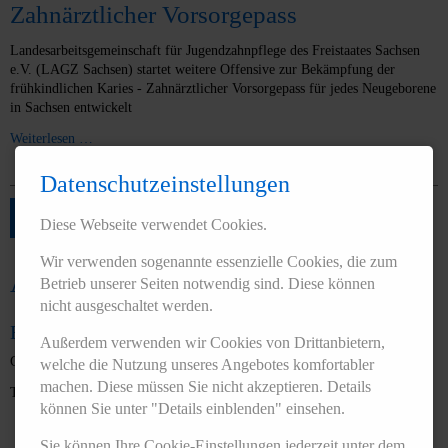
Zahnärztlicher Vorsorgepass
Landesarbeitsgemeinschaft für Jugendzahnpflege des Freistaates Sachsen
e.V. (LAGZ Sachsen) startet weitere Offensive zur Bekämpfung der
frühkindlichen Karies - Zahnärztlicher Vorsorgepass für jedes Neugeborene
in Sachsen entwickelt
Weiterlesen …
Datenschutzeinstellungen
1
2
3
4
Diese Webseite verwendet Cookies.
Wir verwenden sogenannte essenzielle Cookies, die zum
Ansprechpartner:
Betrieb unserer Seiten notwendig sind. Diese können
nicht ausgeschaltet werden.
Birte Eckardt
Außerdem verwenden wir Cookies von Drittanbietern,
Geschäftsführerin, Presse- und Öffentlichkeitsarbeit
welche die Nutzung unseres Angebotes komfortabler
machen. Diese müssen Sie nicht akzeptieren. Details
Telefon: 0351 8066-330 E-Mail:
info@lagz-sachsen.de
können Sie unter "Details einblenden" einsehen.
Sie können Ihre Cookie-Einstellungen jederzeit unter dem